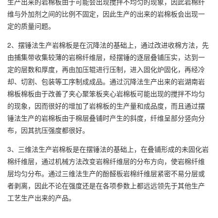
生产出来的岩棉板由于可能会出现搅拌不均匀的现象，因此岩棉纤
维与外加剂之间的比例不固定，因此生产的出来的岩棉板会出现一
定的质量问题。
2、摆锤法生产岩棉板是在沉降法的基础上，通过改进收棉方法，先
由捕集带收集较薄的岩棉纤维层，经摆锤的逐层叠铺压实，达到一
定的层数和厚度，再由加压辊进行压制，进入固化炉固化，再经冷
却、切割、包装等工序制成成品。通过沉降法生产出来的岩湖南岩
棉板棉板由于改善了夹心聚笨板夹心岩棉板可能出现的搅拌不均匀
的现象，因而很好的增加了岩棉板的生产量和成品度，而且通过摆
锤法生产的岩棉板由于棉层叠铺时产生的斜度，纤维呈部分竖向分
布，因其抗压强度都很好。
3、三维法生产岩棉板是在摆锤法的基础上，在叠铺形成的未固化岩
棉纤维层，通过机械方法改变岩棉纤维层的分布方向，使岩棉纤维
层均匀分布。通过三维法生产的酚醛板岩棉纤维层紧密不易分层或
者剥离，因此不论在强度还是在各项参数上都远远领先于其他生产
工艺生产出来的产品。