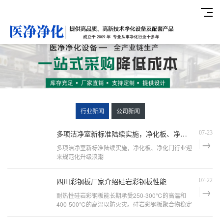
行业新闻
公司新闻
多项洁净室新标准陆续实施，净化板、净化门行业迎来规范化升级浪潮
07-23
多项洁净室新标准陆续实施，净化板、净化门行业迎
来规范化升级浪潮
四川彩钢板厂家介绍硅岩彩钢板性能
07-22
耐热性硅岩彩钢板能长期承受250-300℃的高温和
400-500℃的高温以防火灾。硅岩彩钢板聚合物稳定
且高度稳定。