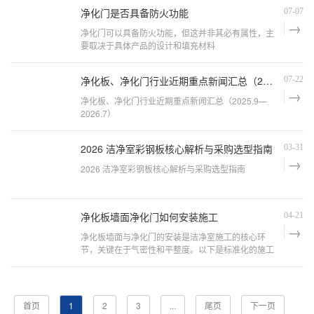
净化门是否具备防火功能
07-07
净化门可以具备防火功能，但这并非其必有属性，主
要取决于具体产品的设计和填充材料
净化板、净化门行业近期重点新闻汇总（2025.9—2026.7）
07-22
净化板、净化门行业近期重点新闻汇总（2025.9—
2026.7）
2026 洁净室彩钢板核心解析与采购选型指南
03-31
2026 洁净室彩钢板核心解析与采购选型指南
净化板墙面净化门如何安装施工
04-21
净化板墙面与净化门的安装是洁净室施工的核心环
节，关键在于气密性和平整度。以下是标准化的施工
流程和要点： 一、施工前准备 场地清理与放线定位
在洁净地面完成初步...
首页
1
2
3
...
尾页
下一页