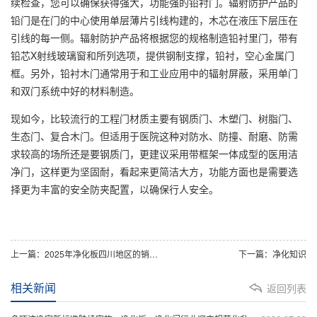
续检查，您可以确保获得强大，功能强的铅衬门。辐射防护产品的
铅门是在门的中心使用单层薄片引线构建的，木芯在液压下层压在
引线的每一侧。辐射防护产品将根据您的规格制造铅衬里门，带有
铅芯X射线玻璃窗和所列选项，提供钢制支撑，铅衬，空心金属门
框。另外，铅衬木门通常用于和工业应用中的辐射屏蔽，采用单门
和双门系统中好的材料制造。
现如今，比较流行的工程门材质主要有钢质门、木塑门、树脂门、
生态门、复合木门。但适用于医院这种对防水、防撞、耐磨、防需
求较高的场所还是要钢质门，更建议采用带框架一体成型的医用洁
净门，这样更为坚固耐，看起来更简洁大方，功能方面也是需要选
择更为丰富的安全防夹配置，以确保行人安全。
上一篇：2025年净化板四川地区的销售价格情况
下一篇：净化知识
相关新闻
返回列表